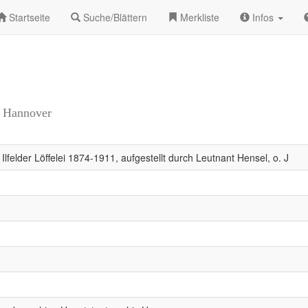
Startseite
Suche/Blättern
Merkliste
Infos
r Hannover
 Ilfelder Löffelei 1874-1911, aufgestellt durch Leutnant Hensel, o. J