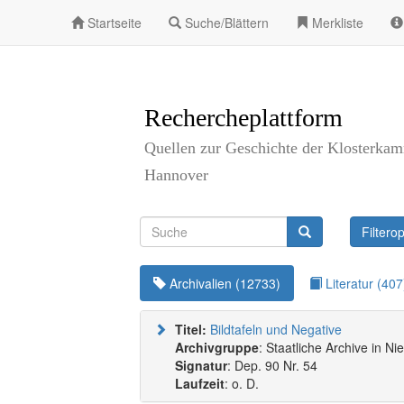
Startseite
Suche/Blättern
Merkliste
Rechercheplattform
Quellen zur Geschichte der Klosterka
Hannover
Filtero
Archivalien (
12733
)
Literatur (
407
Titel:
Bildtafeln und Negative
Archivgruppe
: Staatliche Archive in N
Signatur
: Dep. 90 Nr. 54
Laufzeit
: o. D.